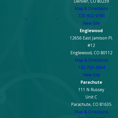
Denver, CO 80239
Map & Directions
720-902-9790
View Site
Englewood
12656 East Jamison Pl.
#12
Englewood, CO 80112
Map & Directions
720-759-2064
View Site
Parachute
111 N Russey
Unit C
Parachute, CO 81635
Map & Directions