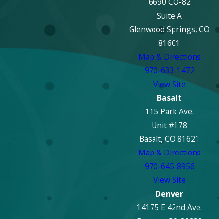
6690 CO-82
Suite A
Glenwood Springs, CO
81601
Map & Directions
970-633-1472
View Site
Basalt
115 Park Ave.
Unit #178
Basalt, CO 81621
Map & Directions
970-645-8956
View Site
Denver
14175 E 42nd Ave.