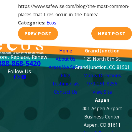
https://www.safewise.com/blog/the-most-common-
places-that-fires-occur-in-the-home/
Categories:
Ecos
PREV POST
NEXT POST
Links
Locations
Home
Grand Junction
ore, Replace, Renew:
About Us
125 North 8th St.
888-868-5420
Areas We Serve
Grand Junction, CO 81501
Follow Us
Blog
Map & Directions
Testimonials
970-251-8256
Contact Us
View Site
Aspen
401 Aspen Airport
Business Center
Aspen, CO 81611